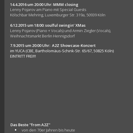
14.4.2016 um 20:00 Uhr: MMM closing
Lenny Pojarov am Piano mit Special Guests
Kölschbar Mehring, Luxemburger Str. 319a, 50939 Köln
6.12.2015 um 18:00: soulful swingin’ XMas 
Lenny Pojarov (Piano + Vocals) und Armin Ziegler (Vocals),
Weihnachtsmarkt Berlin Hennigsdorf
7.9.2015 um 20:00 Uhr:  A2Z Showcase-Konzert 
im YUCA (CBE, Bartholomäus-Schink-Str. 65/67, 50825 Köln)
EINTRITT FREI!!!
Das Beste "from A2Z"
•
von den 70er Jahren bis heute