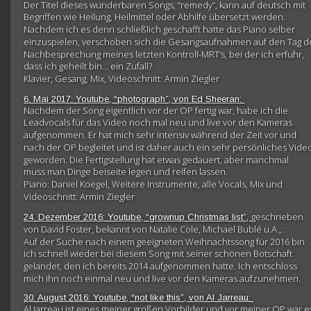
Der Titel dieses wunderbaren Songs, “remedy”, kann auf deutsch mit 
Begriffen wie Heilung, Heilmittel oder Abhilfe übersetzt werden.
Nachdem ich es denn schließlich geschafft hatte das Piano selber 
einzuspielen, verschoben sich die Gesangsaufnahmen auf den Tag d
Nachbesprechung meines letzten Kontroll-MRT’s, bei der ich erfuhr, 
dass ich geheilt bin… ein Zufall?
Klavier, Gesang, Mix, Videoschnitt: Armin Ziegler
6. Mai 2017: Youtube, “photograph”, von Ed Sheeran: 
Nachdem der Song eigentlich vor der OP fertig war, habe ich die 
Leadvocals für das Video noch mal neu und live vor den Kameras 
aufgenommen. Er hat mich sehr intensiv während der Zeit vor und 
nach der OP begleitet und ist daher auch ein sehr persönliches Video
geworden. Die Fertigstellung hat etwas gedauert, aber manchmal 
muss man Dinge beiseite legen und reifen lassen.
Piano: Daniel Koegel, Weitere Instrumente, alle Vocals, Mix und 
Videoschnitt: Armin Ziegler
geschrieben 
24. Dezember 2016: Youtube, “grownup Christmas list”, 
von David Foster, bekannt von Natalie Cole, Michael Bublé u.A.,: 
Auf der Suche nach einem geeigneten Weihnachtssong für 2016 bin 
ich schnell wieder bei diesem Song mit seiner schönen Botschaft 
gelandet, den ich bereits 2014 aufgenommen hatte. Ich entschloss 
mich ihn noch einmal neu und live vor den Kameras aufzunehmen.
30. August 2016: Youtube, “not like this”, von Al Jarreau: 
Al Jarreau ist eines meiner großen Vorbilder und vor meiner OP war e