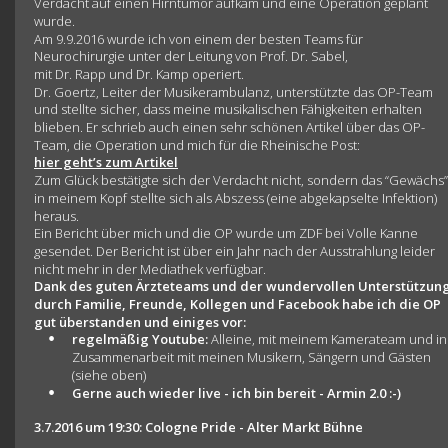
Verdacht auf einen Hirntumor aufkam und eine Operation geplant 
wurde.  
Am 9.9.2016 wurde ich von einem der besten Teams für 
Neurochirurgie unter der Leitung von Prof. Dr. Sabel, 
mit Dr. Rapp und Dr. Kamp operiert.
Dr. Goertz, Leiter der Musikerambulanz, unterstützte das OP-Team 
und stellte sicher, dass meine musikalischen Fähigkeiten erhalten 
blieben. Er schrieb auch einen sehr schönen Artikel über das OP-
Team, die Operation und mich für die Rheinische Post: 
hier geht’s zum Artikel
Zum Glück bestätigte sich der Verdacht nicht, sondern das “Gewächs”
in meinem Kopf stellte sich als Abszess (eine abgekapselte Infektion) 
heraus.
Ein Bericht über mich und die OP wurde um ZDF bei Volle Kanne 
gesendet. Der Bericht ist über ein Jahr nach der Ausstrahlung leider 
nicht mehr in der Mediathek verfügbar.
Dank des guten Ärzteteams und der wundervollen Unterstützung
durch Familie, Freunde, Kollegen und Facebook habe ich die OP 
gut überstanden und einiges vor:
•
regelmäßig Youtube: 
Alleine, mit meinem Kamerateam und in
Zusammenarbeit mit meinen Musikern, Sängern und Gästen 
(siehe oben)
•
Gerne auch wieder live - ich bin bereit - Armin 2.0 :-)
3.7.2016 um 19:30: Cologne Pride - Alter Markt Bühne