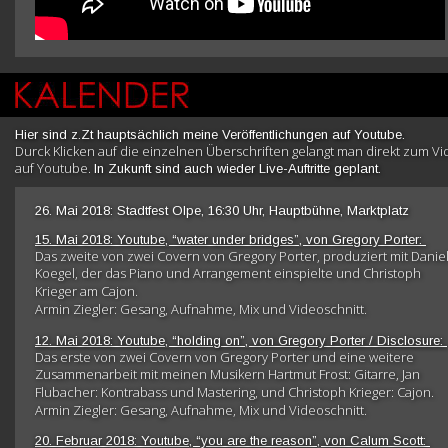
Hier sind z.Zt hauptsächlich meine Veröffentlichungen auf Youtube. 
Durck Klicken auf die einzelnen Überschriften gelangt man direkt zum Vi
auf Youtube. 
In Zukunft sind auch wieder Live-Auftritte geplant.
26. Mai 2018: Stadtfest Olpe, 16:30 Uhr, Hauptbühne, Marktplatz
15. Mai 2018: Youtube, “water under bridges”, von Gregory Porter: 
Das zweite von zwei Covern von Gregory Porter, produziert mit Daniel
Koegel, der das Piano und Arrangement einspielte und Christoph 
Krieger am Cajon.
Armin Ziegler: Gesang, Aufnahme, Mix und Videoschnitt. 
12. Mai 2018: Youtube, “holding on”, von Gregory Porter / Disclosure: 
Das erste von zwei Covern von Gregory Porter und eine weitere 
Zusammenarbeit mit meinen Musikern Hartmut Frost: Gitarre, Jan 
Flubacher: Kontrabass und Mastering, und Christoph Krieger: Cajon. 
Armin Ziegler: Gesang, Aufnahme, Mix und Videoschnitt. 
20. Februar 2018: Youtube, “you are the reason”, von Calum Scott: 