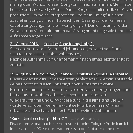
mein großer Wunsch diesen Song von ihm aufzunehmen. Mein lieber
Kollege und erstklassige Pianist Daniel Koegel hat mit mir dieses Cover
produziert. Um meine Interpretation und mein Timing für diesen 
speziellen Song zu finden habe ich den Gesang vor der Kamera a 
capella eingesungen und ein wenig dirigiert. Daniel hat anhand der 
Gesangs und Videoaufnahmen das Arrangement eingespielt und die 
Aufnahmen abgemischt.
21. August 2016:
Youtube, “one for my baby”, 
Standard von Harold Arlen und Johnmercer, bekannt von Frank 
Sinatra, Fred Astaire, Robin Williams u.A.,:
Nach der Aufnahme von Change war mir nach etwas leichterer Kost 
zumute.
15. August 2016: Youtube, “Change” - Christina Aguilera, A Capella: 
Dieses Video ist kurz vor dem ersten geplanten OP-Termin entstande
- eine Botschaft, die ich unbedingt noch aufnehmen wollte.
Pur, nur Stimme und Emotion, live vor der Kamera eingesungen und 
bis nachts um 4 Uhr bearbeitet, bevor ich um 8 Uhr zur 
Wiederaufnahme und OP-Vorbereitung in die Klinik ging. Die OP 
wurde verschoben, weil eine wichtige Mitarbeiterin im OP-Team 
erkrankte und so hatte ich noch Zeit für weitere Aufnahmen.
“Kurze Unterbrechung” - Hirn-OP - alles wieder gut!
Etwa einen Monat nach meinem Auftritt beim Cologne Pride kam ich 
in die Uniklinik Düsseldorf, wo bereits in der Notaufnahme der 