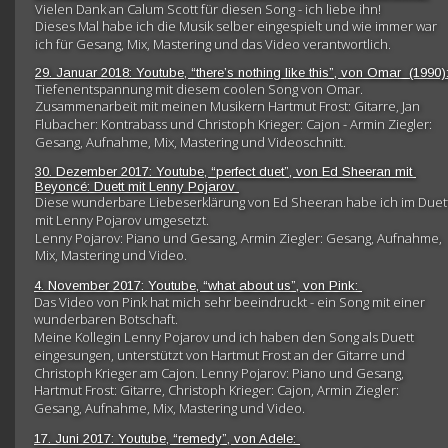
Vielen Dank an Calum Scott für diesen Song - ich liebe ihn!
Dieses Mal habe ich die Musik selber eingespielt und wie immer war 
ich für Gesang, Mix, Mastering und das Video verantwortlich.
29. Januar 2018: Youtube, “there’s nothing like this”, von Omar  (1990):
Tiefenentspannung mit diesem coolen Song von Omar. 
Zusammenarbeit mit meinen Musikern Hartmut Frost: Gitarre, Jan 
Flubacher: Kontrabass und Christoph Krieger: Cajon - Armin Ziegler: 
Gesang, Aufnahme, Mix, Mastering und Videoschnitt. 
30. Dezember 2017: Youtube, “perfect duet”, von Ed Sheeran mit 
Beyoncé: Duett mit Lenny Pojarov 
Diese wunderbare Liebeserklärung von Ed Sheeran habe ich im Duett
mit Lenny Pojarov umgesetzt.
Lenny Pojarov: Piano und Gesang, Armin Ziegler: Gesang, Aufnahme, 
Mix, Mastering und Video. 
4. November 2017: Youtube, “what about us”, von Pink: 
Das Video von Pink hat mich sehr beeindruckt - ein Song mit einer 
wunderbaren Botschaft.
Meine Kollegin Lenny Pojarov und ich haben den Song als Duett 
eingesungen, unterstützt von Hartmut Frost an der Gitarre und 
Christoph Krieger am Cajon. Lenny Pojarov: Piano und Gesang, 
Hartmut Frost: Gitarre, Christoph Krieger: Cajon, Armin Ziegler: 
Gesang, Aufnahme, Mix, Mastering und Video.
17. Juni 2017: Youtube, “remedy”, von Adele: 